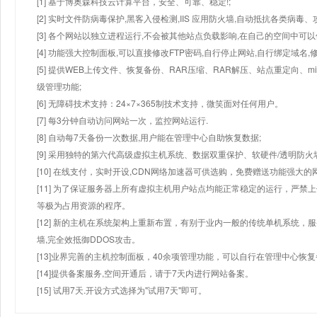
[1] 基于博奥森科技云计算平台，安全、可靠、稳定!;
[2] 实时文件防病毒保护,黑客入侵检测,IIS 应用防火墙,自动抵抗各类病毒、
[3] 各个网站以独立进程运行,不会被其他站点负载影响,在自己的空间中可以使用
[4] 功能强大控制面板,可以直接修改FTP密码,自行停止网站,自行绑定域名,
[5] 提供WEB上传文件、恢复备份、RAR压缩、RAR解压、站点重定向
级管理功能;
[6] 无障碍技术支持：24×7×365制技术支持，微笑面对任何用户。
[7] 每3分钟自动访问网站一次，监控网站运行.
[8] 自动每7天备份一次数据,用户能在管理中心自助恢复数据;
[9] 采用独特的第六代高级虚拟主机系统、数据双重保护、软硬件/透明防火
[10] 在线支付，实时开设,CDN网络加速器可供选购，免费赠送功能强大
[11] 为了保证服务器上所有虚拟主机用户站点均能正常稳定的运行，严禁上
等极为占用资源的程序。
[12] 新的主机在系统架构上重新布置，有别于业内一般的传统单机系统，
墙,完全效抵御DDOS攻击。
[13]业界完善的主机控制面板，40余项管理功能，可以自行在管理中心恢
[14]提供备案服务,空间开通后，请于7天内进行网站备案。
[15] 试用7天.开设方式选择为"试用7天"即可。