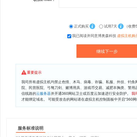
正式购买
试用7天
（收费
我已阅读并同意博奥森科技
虚拟主机购
重要提示
我司所有虚拟主机均禁止色情、木马、病毒、诈骗、私服、外挂、钓鱼
院、民营医院、弓驽刀剑、赌博用具、游戏币交易、减肥丰胸类、警用
信线路的
云服务器
并开通360网站卫士或百度云加速进行安全防护。
我
才能绑定域名。 可能受攻击的网站请在虚拟主机控制面板中开启“360网
服务标准说明