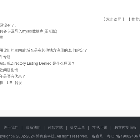
【 双击滚屏 】 【
推荐
经没有了。
何备份及导入mysql数据库(图形版)
章
用你们的空间后,域名是在其他地方注册的,如何绑定？
件专题
现Directory Listing Denied 是什么原因？
款问题集锦
年是否有优惠？
释：URL转发
关于我们
|
联系我们
|
付款方式
|
提交工单
|
常见问题
|
独立控制面板
pyright © 2002-2024 博奥森科技, All rights reserved. 备案号：
粤ICP备19082406