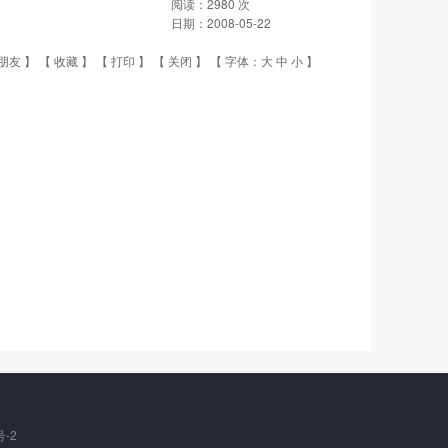
阅读：
2980
次
日期：
2008-05-22
朋友
】 【
收藏
】 【
打印
】 【
关闭
】 【 字体：
大
中
小
】
号-2