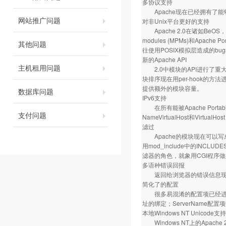
多协议支持
Apache现在已经拥有了能够
网站推广问题
对非Unix平台更好的支持
Apache 2.0在诸如BeOS，
modules (MPMs)和Apac
其他问题
往使用POSIX模拟层造成的bu
新的Apache API
主机租用问题
2.0中模块的API进行了重大
块排序现在用per-hook的
提供额外的模块容量。
数据库问题
IPv6支持
在所有能被Apache Portabl
支付问题
NameVirtualHost和Virtua
滤过
Apache的模块现在可以
用mod_include中的INC
滤器的角色，就象用CGI程序
多语种错误回报
返回给浏览器的错误信息现在
简化了的配置
很多易混淆的配置项已经进行了简化
址的绑定；ServerName
本地Windows NT Unicode支持
Windows NT上的Apach