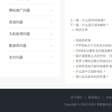
网站推广问题
上一篇：
什么是DNS轮循?
其他问题
下一篇：
什么是泛域名解析？
>> 相关文章
主机租用问题
域名的价值
数据库问题
FTP里的几个文件夹分别有
CN域名注册常见问题及解
我不需要那么大的空间，10
支付问题
世界上网站总数已经超过4,
怎样防范电子邮件病毒和“邮
什么是中文国际域名？
我汇款后多长时间开通？
关于我们
|
联系我们
|
付款
Copyright © 2002-2024 博奥森科技, 