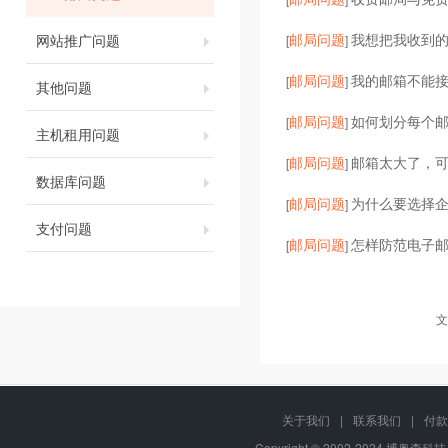
邮局问题
我想把我收到的
网站推广问题
[
]
邮局问题
我的邮箱不能
[
]
其他问题
邮局问题
如何划分每个
[
]
主机租用问题
邮局问题
邮箱太大了，
[
]
数据库问题
邮局问题
为什么要选择企
[
]
支付问题
邮局问题
怎样防范电子邮
[
]
文
关于我们
|
联系我们
|
付款
Copyright © 2002-2024 博奥森科技, 